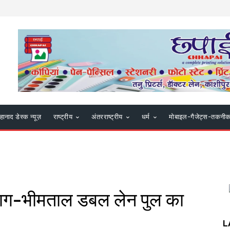
हानाद डेस्क न्यूज़
राष्ट्रीय
अंतरराष्ट्रीय
धर्म
मोबाइल-गैजेट्स-तकनी
ीबाग-भीमताल डबल लेन पुल का
L