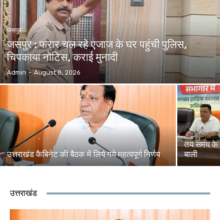
जसपुर
जसपुर : फरार चल रहे एजाज के घर पहुंची पुलिस,
चिपकाया नोटिस, कराई मुनादी
Admin
-
August 8, 2026
तय समय के 
उत्तराखंड कैबिनेट की बैठक में लिये गये महत्वपूर्ण निर्णय
बाली
उत्तराखंड