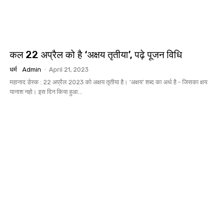
कल 22 अप्रैल को है ‘अक्षय तृतीया’, पढ़े पूजन विधि
धर्म
Admin
-
April 21, 2023
महानाद डेस्क : 22 अप्रैल 2023 को अक्षय तृतीया है। ‘अक्षय’ शब्द का अर्थ है - जिसका क्षय
यानाश नहो। इस दिन किया हुआ...