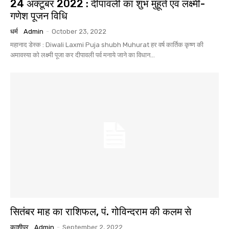
24 अक्टूबर 2022 : दीपावली का शुभ मुहूर्त एवं लक्ष्मी-
गणेश पूजन विधि
धर्म
Admin
-
October 23, 2022
महानाद डेस्क : Diwali Laxmi Puja shubh Muhurat हर वर्ष कार्तिक कृष्ण की
अमावस्या को लक्ष्मी पूजा कर दीपावली पर्व मनाये जाने का विधान...
सितंबर माह का राशिफल, पं. गोविन्दराम की कलम से
काशीपुर
Admin
-
September 2, 2022