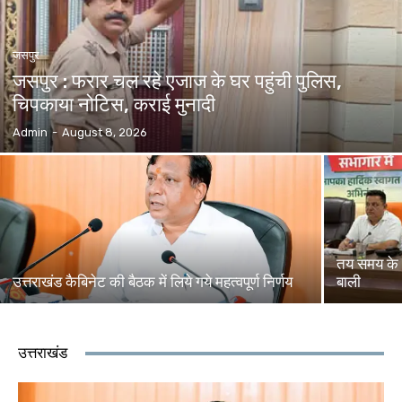
जसपुर
जसपुर : फरार चल रहे एजाज के घर पहुंची पुलिस,
चिपकाया नोटिस, कराई मुनादी
Admin
-
August 8, 2026
तय समय के 
उत्तराखंड कैबिनेट की बैठक में लिये गये महत्वपूर्ण निर्णय
बाली
उत्तराखंड