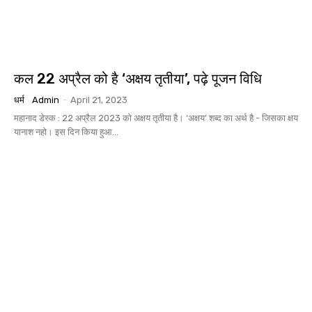
कल 22 अप्रैल को है ‘अक्षय तृतीया’, पढ़े पूजन विधि
धर्म
Admin
-
April 21, 2023
महानाद डेस्क : 22 अप्रैल 2023 को अक्षय तृतीया है। ‘अक्षय’ शब्द का अर्थ है - जिसका क्षय
यानाश नहो। इस दिन किया हुआ...