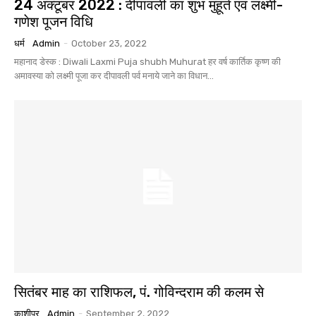
24 अक्टूबर 2022 : दीपावली का शुभ मुहूर्त एवं लक्ष्मी-
गणेश पूजन विधि
धर्म
Admin
-
October 23, 2022
महानाद डेस्क : Diwali Laxmi Puja shubh Muhurat हर वर्ष कार्तिक कृष्ण की
अमावस्या को लक्ष्मी पूजा कर दीपावली पर्व मनाये जाने का विधान...
सितंबर माह का राशिफल, पं. गोविन्दराम की कलम से
काशीपुर
Admin
-
September 2, 2022