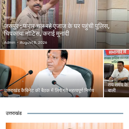
जसपुर
जसपुर : फरार चल रहे एजाज के घर पहुंची पुलिस,
चिपकाया नोटिस, कराई मुनादी
Admin
-
August 8, 2026
तय समय के 
उत्तराखंड कैबिनेट की बैठक में लिये गये महत्वपूर्ण निर्णय
बाली
उत्तराखंड