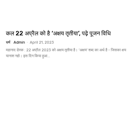
कल 22 अप्रैल को है ‘अक्षय तृतीया’, पढ़े पूजन विधि
धर्म
Admin
-
April 21, 2023
महानाद डेस्क : 22 अप्रैल 2023 को अक्षय तृतीया है। ‘अक्षय’ शब्द का अर्थ है - जिसका क्षय
यानाश नहो। इस दिन किया हुआ...