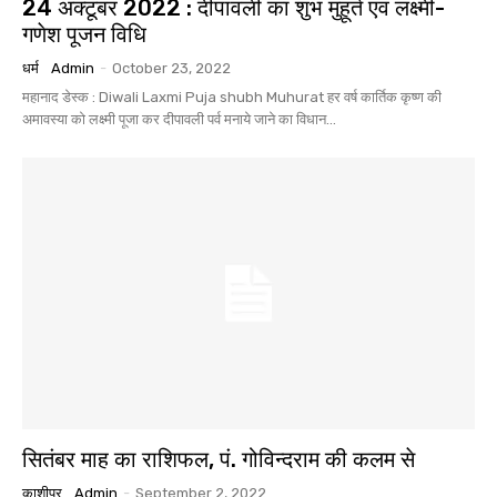
24 अक्टूबर 2022 : दीपावली का शुभ मुहूर्त एवं लक्ष्मी-
गणेश पूजन विधि
धर्म
Admin
-
October 23, 2022
महानाद डेस्क : Diwali Laxmi Puja shubh Muhurat हर वर्ष कार्तिक कृष्ण की
अमावस्या को लक्ष्मी पूजा कर दीपावली पर्व मनाये जाने का विधान...
सितंबर माह का राशिफल, पं. गोविन्दराम की कलम से
काशीपुर
Admin
-
September 2, 2022