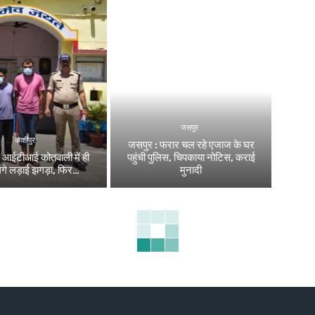
जसपुर
काशीपुर
जसपुर : फरार चल रहे एजाज के घर
: आईटीआई कोतवाली में ही
पहुंची पुलिस, चिपकाया नोटिस, कराई
लगे लड़ाई झगड़ा, फिर…
मुनादी