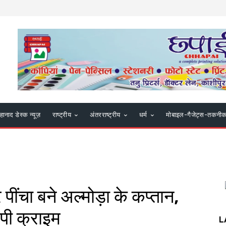
हानाद डेस्क न्यूज़
राष्ट्रीय
अंतरराष्ट्रीय
धर्म
मोबाइल-गैजेट्स-तकनी
र पींचा बने अल्मोड़ा के कप्तान,
पी क्राइम
L