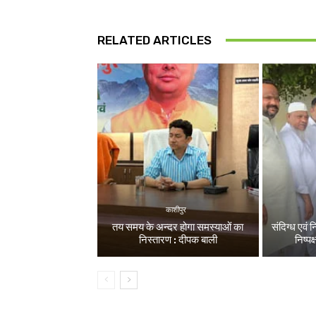
RELATED ARTICLES
काशीपुर
तय समय के अन्दर होगा समस्याओं का
संदिग्ध एवं 
निस्तारण : दीपक बाली
निष्पक