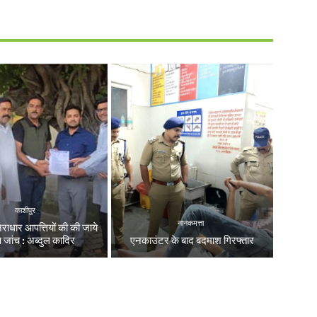
काशीपुर
नानकमत्ता
निराधार आपत्तियों की की जाये
्ष जांच : अब्दुल कादिर
एनकाउंटर के बाद बदमाश गिरफ्तार