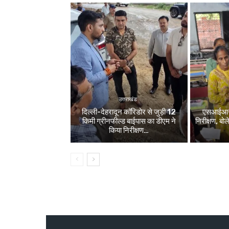
उत्तराखंड
दिल्ली-देहरादून कॉरिडोर से जुड़ी 12
एसआईआर श
किमी ग्रीनफील्ड बाईपास का डीएम ने
निरीक्षण, बो
किया निरीक्षण…