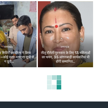
उत्तराखंड
उत्तराखंड
िविरों का डीएम ने किया
तीलू रौतेली पुरस्कार के लिए 13 महिलाओं
ले—कोई पात्र मतदाता सूची से
का चयन, 35 आंगनबाड़ी कार्यकर्तियां भी
न छूटे…
होंगी सम्मानित…