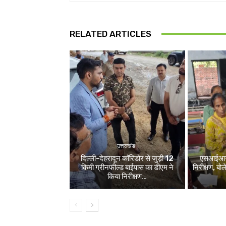
RELATED ARTICLES
उत्तराखंड
दिल्ली-देहरादून कॉरिडोर से जुड़ी 12
एसआईआर श
किमी ग्रीनफील्ड बाईपास का डीएम ने
निरीक्षण, बो
किया निरीक्षण…