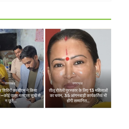
उत्तराखंड
उत्तराखंड
िविरों का डीएम ने किया
तीलू रौतेली पुरस्कार के लिए 13 महिलाओं
ले—कोई पात्र मतदाता सूची से
का चयन, 35 आंगनबाड़ी कार्यकर्तियां भी
न छूटे…
होंगी सम्मानित…