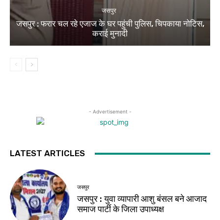
जसपुर
जसपुर : फरार चल रहे एजाज के घर पहुंची पुलिस, चिपकाया नोटिस,
कराई मुनादी
- Advertisement -
LATEST ARTICLES
जसपुर
जसपुर : युवा व्यापारी आशु बंसल बने आजाद
समाज पार्टी के जिला उपाध्यक्ष