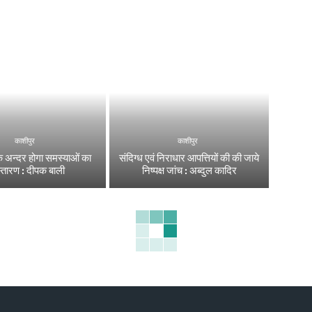
काशीपुर
काशीपुर
 अन्दर होगा समस्याओं का
संदिग्ध एवं निराधार आपत्तियों की की जाये
्तारण : दीपक बाली
निष्पक्ष जांच : अब्दुल कादिर