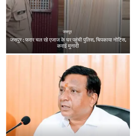
जसपुर
जसपुर : फरार चल रहे एजाज के घर पहुंची पुलिस, चिपकाया नोटिस,
कराई मुनादी