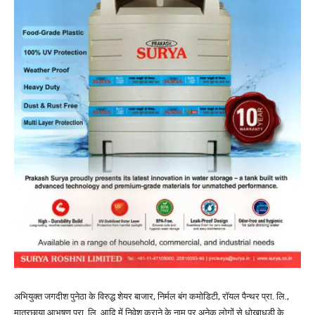
अभियुक्त जगदीश पुनेठा के विरुद्ध शेयर बाजार, निर्मल बंग कमोडिटी, रॉयल पैन्थर प्रा. लि.,
मात्रछाया आभूषण प्रा. लि. आदि में निवेश कराने के नाम पर अनेक लोगों से धोखाधड़ी के