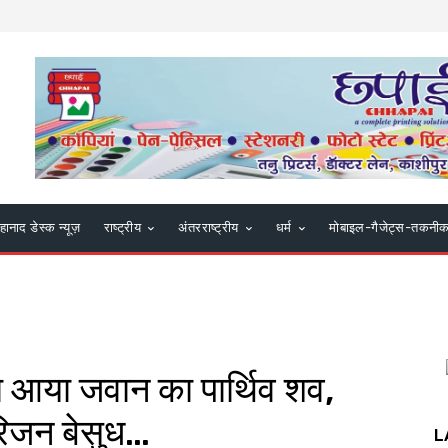
हानाद डेस्क न्यूज़
राष्ट्रीय
अंतरराष्ट्रीय
धर्म
मोबाइल-गैजेट्स-तकनी
पटा आया जवान का पार्थिव शव,
परिजन बेसुध…
L