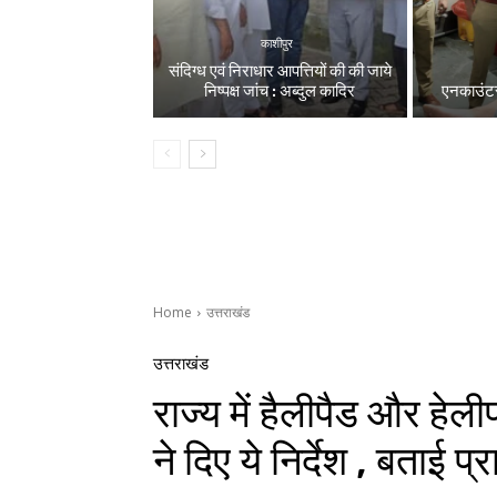
काशीपुर
संदिग्ध एवं निराधार आपत्तियों की की जाये
निष्पक्ष जांच : अब्दुल कादिर
एनकाउंटर