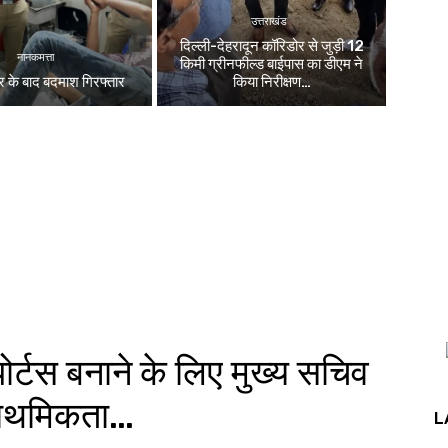
उत्तराखंड
दिल्ली-देहरादून कॉरिडोर से जुड़ी 12
नानकमत्ता
किमी ग्रीनफील्ड बाईपास का डीएम ने
 के बाद बदमाश गिरफ्तार
किया निरीक्षण…