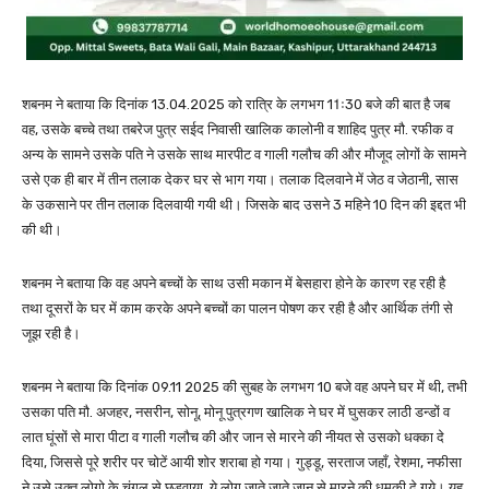
शबनम ने बताया कि दिनांक 13.04.2025 को रात्रि के लगभग 11ः30 बजे की बात है जब
वह, उसके बच्चे तथा तबरेज पुत्र सईद निवासी खालिक कालोनी व शाहिद पुत्र मौ. रफीक व
अन्य के सामने उसके पति ने उसके साथ मारपीट व गाली गलौच की और मौजूद लोगों के सामने
उसे एक ही बार में तीन तलाक देकर घर से भाग गया। तलाक दिलवाने में जेठ व जेठानी, सास
के उकसाने पर तीन तलाक दिलवायी गयी थी। जिसके बाद उसने 3 महिने 10 दिन की इद्दत भी
की थी।
शबनम ने बताया कि वह अपने बच्चों के साथ उसी मकान में बेसहारा होने के कारण रह रही है
तथा दूसरों के घर में काम करके अपने बच्चों का पालन पोषण कर रही है और आर्थिक तंगी से
जूझ रही है।
शबनम ने बताया कि दिनांक 09.11 2025 की सुबह के लगभग 10 बजे वह अपने घर में थी, तभी
उसका पति मौ. अजहर, नसरीन, सोनू, मोनू पुत्रगण खालिक ने घर में घुसकर लाठी डन्डों व
लात घूंसों से मारा पीटा व गाली गलौच की और जान से मारने की नीयत से उसको धक्का दे
दिया, जिससे पूरे शरीर पर चोटें आयी शोर शराबा हो गया। गुड्डू, सरताज जहाँ, रेशमा, नफीसा
ने उसे उक्त लोगो के चुंगल से छुड़वाया, ये लोग जाते जाते जान से मारने की धमकी दे गये। यह