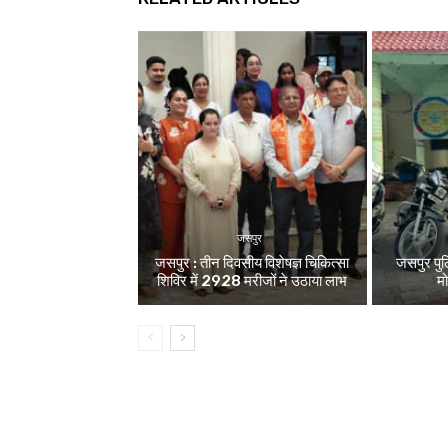
जसपुर
जसपुर : तीन दिवसीय विशेषज्ञ चिकित्सा
जसपुर पु
शिविर में 2928 मरीजों ने उठाया लाभ
म