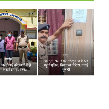
जसपुर
काशीपुर
जसपुर : फरार चल रहे एजाज के घर
: आईटीआई कोतवाली में ही
पहुंची पुलिस, चिपकाया नोटिस, कराई
लगे लड़ाई झगड़ा, फिर…
मुनादी