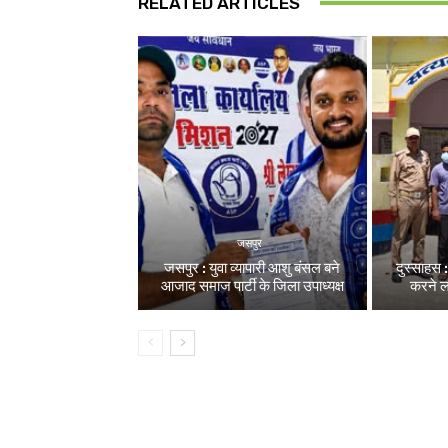
RELATED ARTICLES
जसपुर
जसपुर : युवा व्यापारी आशु बंसल बने
दुस्साहस 
आजाद समाज पार्टी के जिला उपाध्यक्ष
करने 