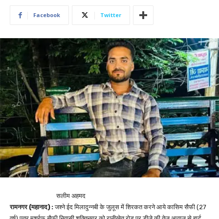
Facebook
Twitter
सलीम अहमद
रामनगर (महानाद) :
जश्ने ईद मिलादुन्नबी के जुलूस में शिरकत करने आये कासिम सैफी (27
वर्ष) पुत्र मुशर्रफ सैफी निवासी शक्तिनगर को रानीखेत रोड पर डीजे की तेज आवाज से हार्ट