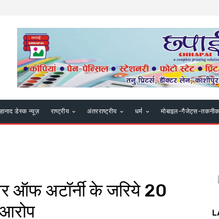
हानाद डेस्क न्यूज़
राष्ट्रीय
अंतरराष्ट्रीय
धर्म
मोबाइल-गैजेट्स-तकनी
पावर ऑफ अटॉर्नी के जरिये 20
 आरोप
L