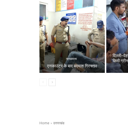
दिल्ली-देह
नानकमत्ता
किमी ग्री
एनकाउंटर के बाद बदमाश गिरफ्तार