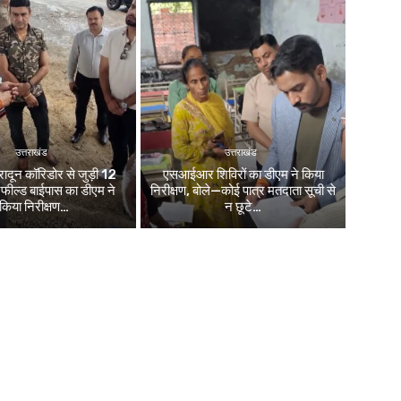
उत्तराखंड
उत्तराखंड
रादून कॉरिडोर से जुड़ी 12
एसआईआर शिविरों का डीएम ने किया
नफील्ड बाईपास का डीएम ने
निरीक्षण, बोले—कोई पात्र मतदाता सूची से
किया निरीक्षण…
न छूटे…