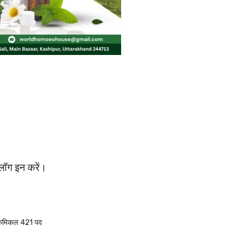
लॉग इन करें।
– केमिकल 421 पद