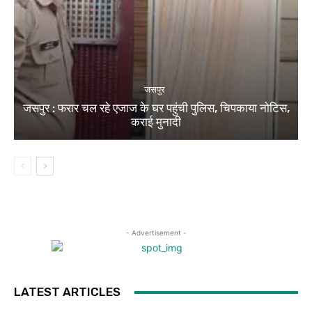
जसपुर
जसपुर : फरार चल रहे एजाज के घर पहुंची पुलिस, चिपकाया नोटिस,
कराई मुनादी
- Advertisement -
LATEST ARTICLES