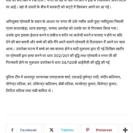
सेही की बनी बिल में रख दिया। भगत जी वहा से चले गये और मैं ईख से निकलकर अपने विटैले
पर आई। वहां से उपलों के बीच में वलकटी को कट्टे में छिपाकर अपने घर आ गई।
अभियुक्ता प्रेमवती के बयान के आधार पर भगत जी उर्फ नसीम अली पुत्र नसीमुल्ला निवासी
ग्राम कालाखेड़ा, थाना हसनपुर, जनपद अमरोहा को उसके घर से गिरफ्तार किया गया।
उसके द्वारा इसका ईलाज करने व ताबीज व शरीर पर कलेजी मलने व फायदा न होने पर बलि
देने की बात बतायी और बच्चे की बलि मैंने अपने सामने प्रेमवती से दिलवाकर मैं अपने घर चला
आया। उपरोक्त घटना में बच्चे का शव बरामद होने व वादी मुकदमा द्वारा दी गई लिखित तहरीर
पर प्रेमवती द्वारा हत्या करने पर धारा 302/201 की वृद्धि तथा प्रेमवती व भगत जी की
गिरफ्तारी होने पर मुकदमा उपरोक्त मे धारा 34/120बी आईपीसी की वृद्धि की गई
पुलिस टीम में आदमपुर थानाध्यक्ष रामप्रकाश शर्मा, एसआई पुष्पेन्द्र राठी, संदीप बालियान,
योगेन्द्र मलिक, कां. लोकेन्द्र बालियान, बोबी मलिक, मानवेन्द्र कुमार, बिजेन्द्र कुमार,
लिटिल मलिक तथा रूबी शामिल थे।
Facebook
Twitter
Pinterest