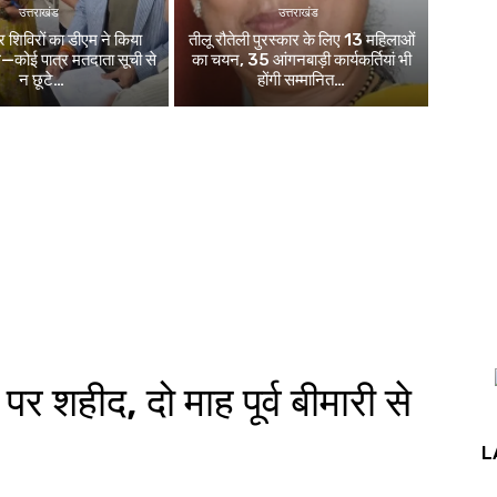
उत्तराखंड
उत्तराखंड
िविरों का डीएम ने किया
तीलू रौतेली पुरस्कार के लिए 13 महिलाओं
ले—कोई पात्र मतदाता सूची से
का चयन, 35 आंगनबाड़ी कार्यकर्तियां भी
न छूटे…
होंगी सम्मानित…