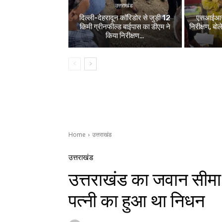
उत्तराखंड
दिल्ली-देहरादून कॉरिडोर से जुड़ी 12
एसआईआर श
किमी ग्रीनफील्ड बाईपास का डीएम ने
निरीक्षण, बो
किया निरीक्षण…