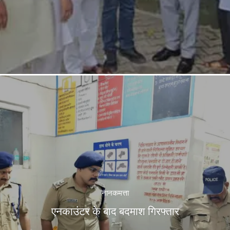
नानकमत्ता
एनकाउंटर के बाद बदमाश गिरफ्तार