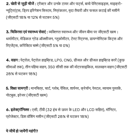
2. खेती से जुड़ी चीजें :
ट्रैक्टर और उनके टायर और पार्ट्स, बायो पेस्टिसाइड्स, माइक्रो-
न्यूट्रिएंट्स, ड्रिप इरिगेशन सिस्टम, स्प्रिंकलर, मृदा तैयारी और फसल कटाई की मशीनें
(जीएसटी 18% या 12% से घटकर 5%)
3. चिकित्सा एवं स्वास्थ्य सेवाएं :
व्यक्तिगत स्वास्थ्य और जीवन बीमा पर जीएसटी खत्म।
थर्मामीटर, मेडिकल ग्रेड ऑक्सीजन, ग्लूकोमीटर, टेस्ट स्ट्रिप्स, डायग्नोस्टिक किट्स और
रिएजेंट्स, कॉरेक्टिव चश्मे (जीएसटी 5% या 0%)
4. वाहन :
पेट्रोल, पेट्रोल हाइब्रिड, LPG, CNG, डीजल और डीजल हाइब्रिड कारें (कुछ
सीमाओं तक), तीन पहिया वाहन, 350 सीसी तक की मोटरसाइकिल, मालवहन वाहन (जीएसटी
28% से घटकर 18%)
5. शिक्षा सामग्री :
मानचित्र, चार्ट, ग्लोब, पेंसिल, शार्पनर, क्रेयॉन, पेस्टल, व्यायाम पुस्तकें,
नोटबुक, इरेजर (जीएसटी खत्म)
6. इलेक्ट्रॉनिक्स :
एसी, टीवी (32 इंच से ऊपर के LED और LCD सहित), मॉनिटर,
प्रोजेक्टर, डिश वॉशिंग मशीन (जीएसटी 28% से घटकर 18%)
ये जीचें हो जायेंगी महंगी?