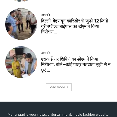
Mahanaad is your news, entertainment, music fashion website.