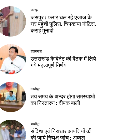
जसपुर
जसपुर : फरार चल रहे एजाज के
घर पहुंची पुलिस, चिपकाया नोटिस,
कराई मुनादी
उत्तराखंड
उत्तराखंड कैबिनेट की बैठक में लिये
गये महत्वपूर्ण निर्णय
काशीपुर
तय समय के अन्दर होगा समस्याओं
का निस्तारण : दीपक बाली
काशीपुर
संदिग्ध एवं निराधार आपत्तियों की
की जाये निष्पक्ष जांच : अब्दुल