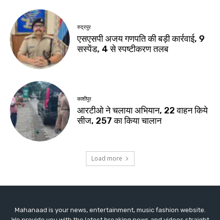
Mahanaad is your news, entertainment, music fashion website.
We provide you with the latest breaking news and videos straight