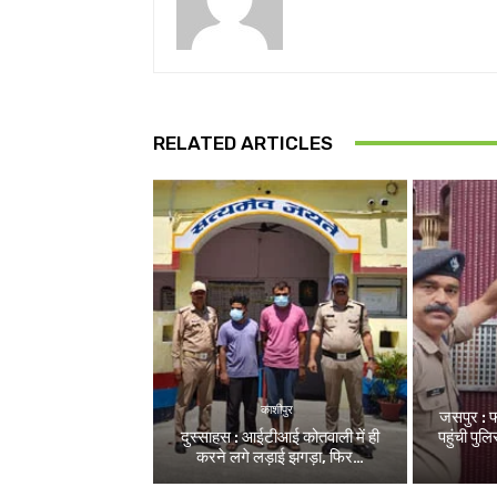
RELATED ARTICLES
काशीपुर
जसपुर : 
दुस्साहस : आईटीआई कोतवाली में ही
पहुंची पु
करने लगे लड़ाई झगड़ा, फिर…