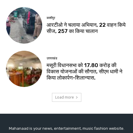
Mahanaad is your news, entertainment, music fashion website.