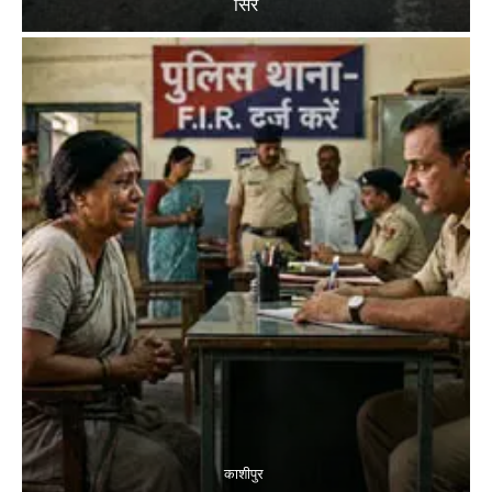
सिर
काशीपुर