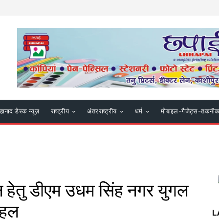
हानाद डेस्क न्यूज़
राष्ट्रीय
अंतरराष्ट्रीय
धर्म
मोबाइल-गैजेट्स-तकनी
 हेतु डीएम उधम सिंह नगर युगल
पहल
L