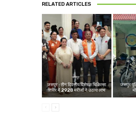
RELATED ARTICLES
जसपुर
जसपुर : तीन दिवसीय विशेषज्ञ चिकित्सा
जसपुर पु
शिविर में 2928 मरीजों ने उठाया लाभ
म