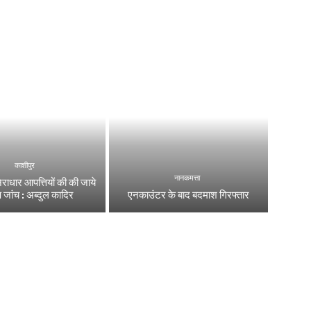
काशीपुर
नानकमत्ता
निराधार आपत्तियों की की जाये
्ष जांच : अब्दुल कादिर
एनकाउंटर के बाद बदमाश गिरफ्तार