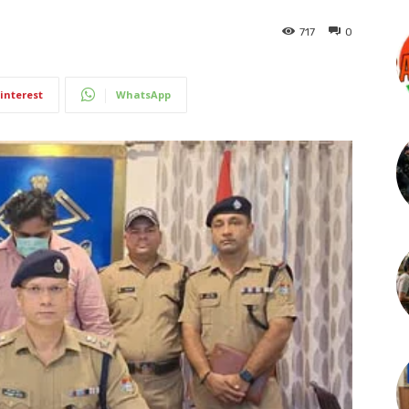
717
0
interest
WhatsApp