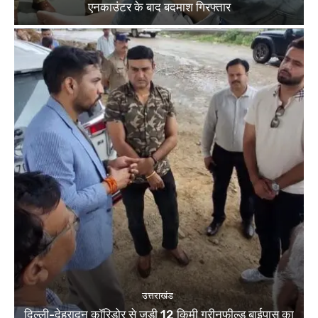
एनकाउंटर के बाद बदमाश गिरफ्तार
उत्तराखंड
दिल्ली-देहरादून कॉरिडोर से जुड़ी 12 किमी ग्रीनफील्ड बाईपास का