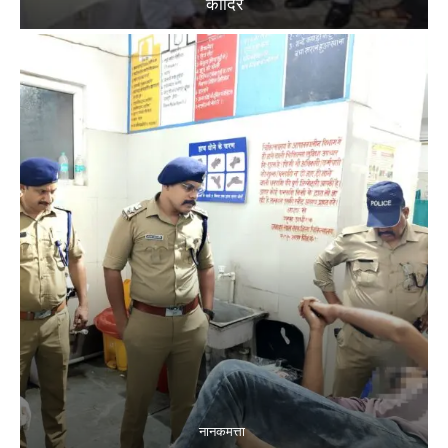
कादिर
नानकमत्ता