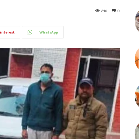
616
0
interest
WhatsApp