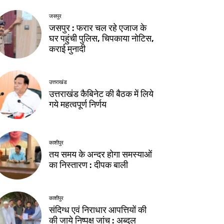
जसपुर
जसपुर : फरार चल रहे एजाज के
घर पहुंची पुलिस, चिपकाया नोटिस,
कराई मुनादी
उत्तराखंड
उत्तराखंड कैबिनेट की बैठक में लिये
गये महत्वपूर्ण निर्णय
काशीपुर
तय समय के अन्दर होगा समस्याओं
का निस्तारण : दीपक बाली
काशीपुर
संदिग्ध एवं निराधार आपत्तियों की
की जाये निष्पक्ष जांच : अब्दुल