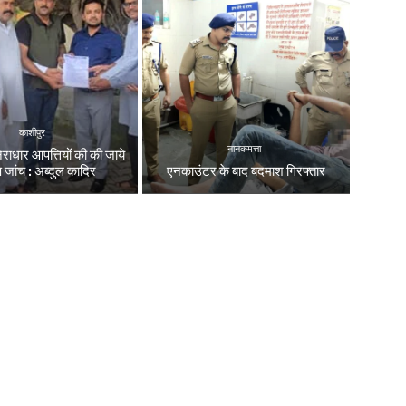
काशीपुर
नानकमत्ता
निराधार आपत्तियों की की जाये
्ष जांच : अब्दुल कादिर
एनकाउंटर के बाद बदमाश गिरफ्तार