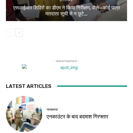
एसआईआर शिविरों का डीएम ने किया निरीक्षण, बोले—कोई पात्र
मतदाता सूची से न छूटे…
- Advertisement -
LATEST ARTICLES
नानकमत्ता
एनकाउंटर के बाद बदमाश गिरफ्तार