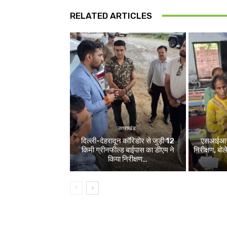
RELATED ARTICLES
उत्तराखंड
दिल्ली-देहरादून कॉरिडोर से जुड़ी 12
एसआईआर श
किमी ग्रीनफील्ड बाईपास का डीएम ने
निरीक्षण, बो
किया निरीक्षण…