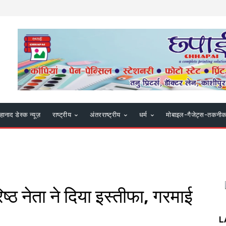
हानाद डेस्क न्यूज़
राष्ट्रीय
अंतरराष्ट्रीय
धर्म
मोबाइल-गैजेट्स-तकनी
िष्ठ नेता ने दिया इस्तीफा, गरमाई
L