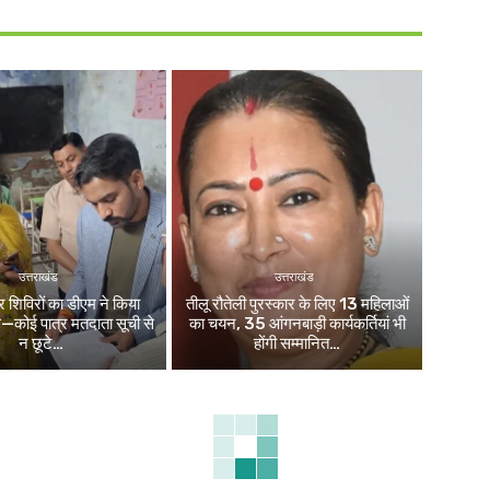
उत्तराखंड
उत्तराखंड
िविरों का डीएम ने किया
तीलू रौतेली पुरस्कार के लिए 13 महिलाओं
ले—कोई पात्र मतदाता सूची से
का चयन, 35 आंगनबाड़ी कार्यकर्तियां भी
न छूटे…
होंगी सम्मानित…