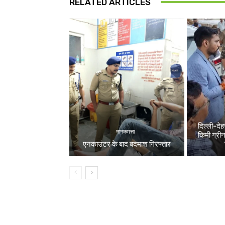
RELATED ARTICLES
दिल्ली-देह
नानकमत्ता
किमी ग्री
एनकाउंटर के बाद बदमाश गिरफ्तार