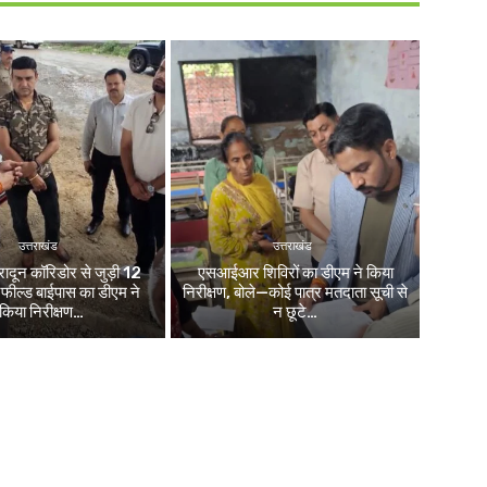
उत्तराखंड
उत्तराखंड
रादून कॉरिडोर से जुड़ी 12
एसआईआर शिविरों का डीएम ने किया
नफील्ड बाईपास का डीएम ने
निरीक्षण, बोले—कोई पात्र मतदाता सूची से
किया निरीक्षण…
न छूटे…