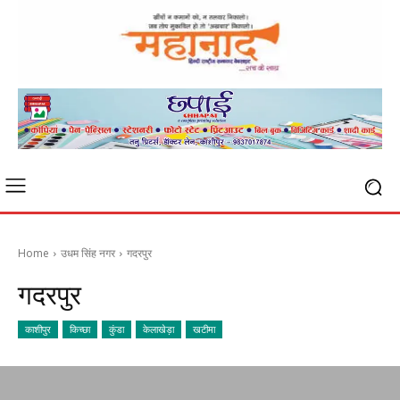
Home
उधम सिंह नगर
गदरपुर
गदरपुर
काशीपुर
किच्छा
कुंडा
केलाखेड़ा
खटीमा