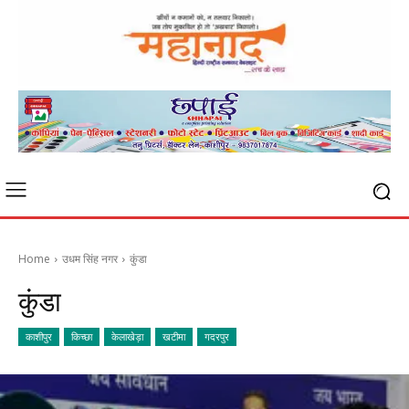
Home
उधम सिंह नगर
कुंडा
कुंडा
काशीपुर
किच्छा
केलाखेड़ा
खटीमा
गदरपुर