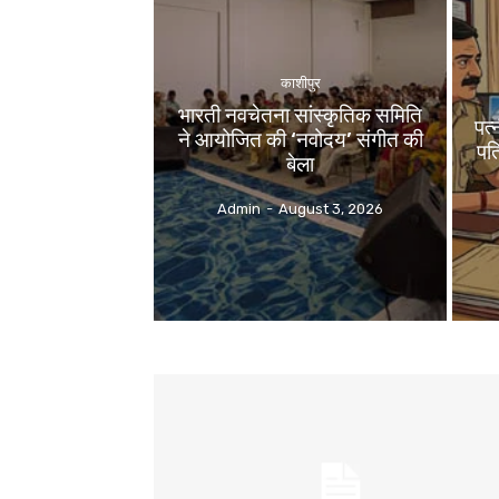
काशीपुर
भारती नवचेतना सांस्कृतिक समिति
पत्
ने आयोजित की ‘नवोदय’ संगीत की
पति
बेला
Admin
-
August 3, 2026