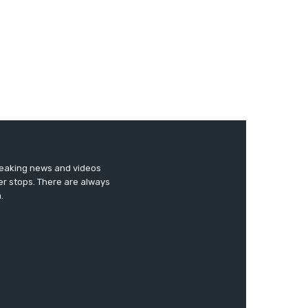
breaking news and videos
er stops. There are always
.