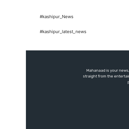
#kashipur_News
#kashipur_latest_news
Mahanaad is your news, 
straight from the enterta