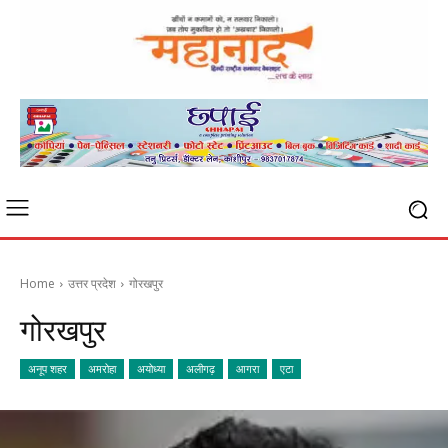
Home
उत्तर प्रदेश
गोरखपुर
गोरखपुर
अनूप शहर
अमरोहा
अयोध्या
अलीगढ़
आगरा
एटा