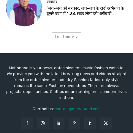
उत्तराखंड
‘जन-जन की सरकार, जन-जन के द्वार’ अभियान के
दूसरे चरण में 1.34 लाख लोगों की भागीदारी…
Load more
Mahanaad is your news, entertainment, music fashion website.
We provide you with the latest breaking news and videos straight
from the entertainment industry. Fashion fades, only style
remains the same. Fashion never stops. There are always
projects, opportunities. Clothes mean nothing until someone lives
in them.
Contact us:
contact@mahanaad.com