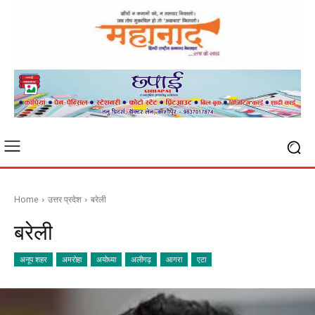
Home
उत्तर प्रदेश
बरेली
बरेली
अनूप शहर
अमरोहा
अयोध्या
अलीगढ़
आगरा
एटा