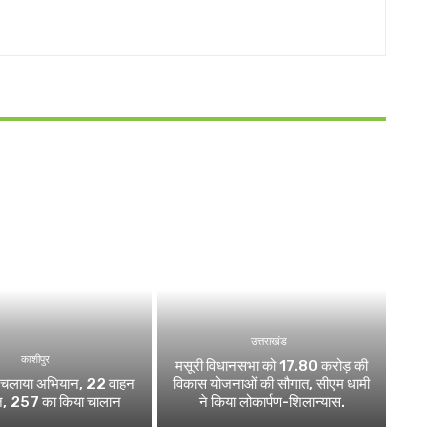
उत्तराखंड
काशीपुर
मसूरी विधानसभा को 17.80 करोड़ की
चलाया अभियान, 22 वाहन
विकास योजनाओं की सौगात, सीएम धामी
ज, 257 का किया चालान
ने किया लोकार्पण-शिलान्यास.