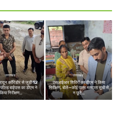
उत्तराखंड
उत्तराखंड
रादून कॉरिडोर से जुड़ी 12
एसआईआर शिविरों का डीएम ने किया
नफील्ड बाईपास का डीएम ने
निरीक्षण, बोले—कोई पात्र मतदाता सूची से
किया निरीक्षण…
न छूटे…