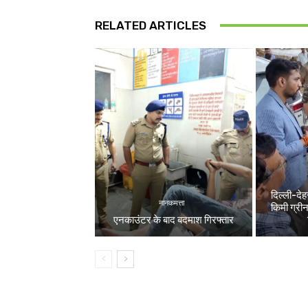
RELATED ARTICLES
दिल्ली-देह
नानकमत्ता
किमी ग्री
एनकाउंटर के बाद बदमाश गिरफ्तार