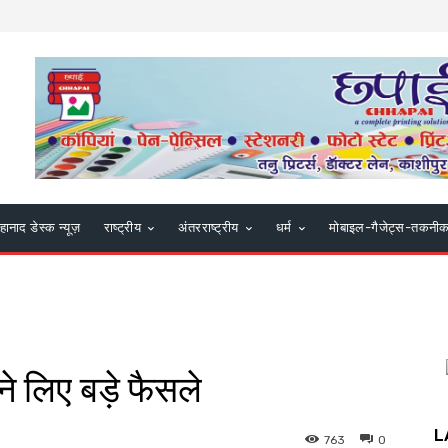
हानाद डेस्क न्यूज़
राष्ट्रीय
अंतरराष्ट्रीय
धर्म
मोबाइल-गैजेट्स-तकनी
े लिए बड़े फैसले
L
763
0