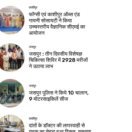
काशीपुर
फॉग्सी एवं काशीपुर ऑब्स एंड
गायनी सोसायटी ने किया
उच्चस्तरीय वैज्ञानिक सीएमई का
आयोजन
जसपुर
जसपुर : तीन दिवसीय विशेषज्ञ
चिकित्सा शिविर में 2928 मरीजों
ने उठाया लाभ
जसपुर
जसपुर पुलिस ने किये 10 चालान,
9 मोटरसाइकिलें सीज
काशीपुर
दांतों के डॉक्टर की लापरवाही से
युवक का चेहरा हुआ विकृत, मुकदमा